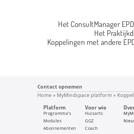
Het ConsultManager EPD 
Het Praktijk
Koppelingen met andere EPD’
Contact opnemen
Home
»
MyMindspace platform
»
Koppel
Platform
Voor wie
Ove
Programma's
Huisarts
MyM
Modules
GGZ
Nie
Abonnementen
Coach