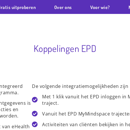
Gratis uitproberen
Over ons
Voor wie?
Koppelingen EPD
ïntegreerd
De volgende integratiemogelijkheden zijn
ogramma.
Met 1 klik vanuit het EPD inloggen i
ntgegevens is
traject.
cties en
Vanuit het EPD MyMindspace traject
 worden.
Activiteiten van cliënten bekijken in h
t van eHealth