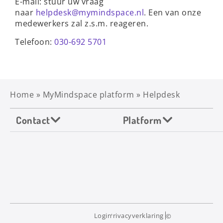
E-mail: stuur uw vraag
naar
helpdesk@mymindspace.nl
. Een van onze
medewerkers zal z.s.m. reageren.
Telefoon:
030-692 5701
Home
»
MyMindspace platform
»
Helpdesk
Contact
Platform
Login
Privacyverklaring
©