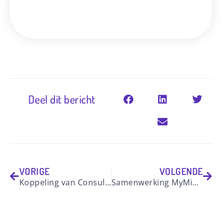
Deel dit bericht
VORIGE
VOLGENDE
Koppeling van ConsultManager naar MyMindspace
Samenwerking MyMindspace en zorgIQ: de hele GGZ-keten onder één digitaal dak!